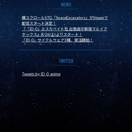
横スクロールSTG「SpaceExcavators」がSteamで
配信スタート決定！
『「ID-0」エスカベイト社 出張店＠新宿マルイア
ネックス』8/26(土)よりスタート！
「ID-0」サイクルウェア3種、受注開始！
『イド』『リック』イメージパーカー＆マヤのカチ
ューシャが登場!
シューティングゲーム「スペースエスカベイター
ズ」発売決定！
「ID-0」エスカベイト社 出張店＠新宿マルイアネ
ックスの開催が決定！
Tweets by ID_0_anime
小説版『ID-0』第二巻、7月20日発売！
『ID-0』オリジナルサウンドトラック好評発売中！
ワンダーフェスティバル 2017［夏］ステージ開催
時間決定！
サンジゲン制作スタッフによる生コメンタリー「今
こそ語ろう！『ID-0』」配信決定！